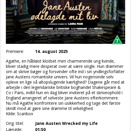
Premiere:
14. august 2025
Agathe, en håbløst klodset men charmerende ung kvinde,
bliver stadig mere desperat over at være single. Hun drømmer
om at skrive bøger og forsvinder ofte ind i sin yndlingsforfatter
Jane Austens romantiske univers. Vil hun nogensinde selv
opleve en lige så altopslugende kærlighed? Dagene går med at
arbejde i den legendariske britiske boghandel Shakespeare &
Co i Paris, indtil hun en dag bliver inviteret på et skriveophold i
England arrangeret af selveste Jane Austens efterkommere.
Nu må Agathe konfrontere sin usikkerhed og tage det første
skridt mod at gøre sine drømme til virkelighed.
Kilde: Scanbox
Orig. titel:
Jane Austen Wrecked my Life
Længde:
01:50