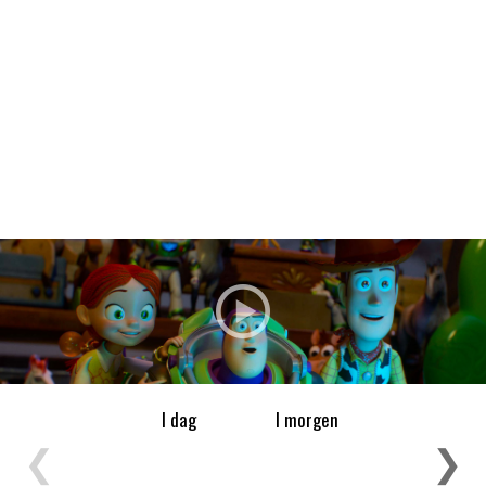
Filmdetaljer
HER KAN DU SE DETALJER OM OG
BESTILLE BILLETTER TIL DEN VALGTE
FILM
I dag
I morgen
❮
❯