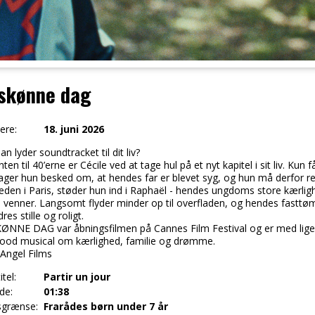
 skønne dag
ere:
18. juni 2026
n lyder soundtracket til dit liv?
ten til 40’erne er Cécile ved at tage hul på et nyt kapitel i sit liv. Kun
ger hun besked om, at hendes far er blevet syg, og hun må derfor rej
heden i Paris, støder hun ind i Raphaël - hendes ungdoms store kærl
 venner. Langsomt flyder minder op til overfladen, og hendes fasttømre
res stille og roligt.
ØNNE DAG var åbningsfilmen på Cannes Film Festival og er med lige
good musical om kærlighed, familie og drømme.
 Angel Films
itel:
Partir un jour
de:
01:38
sgrænse:
Frarådes børn under 7 år