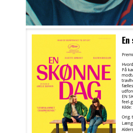
En
Premi
Hvorda
På kan
modta
travl
fælles
udford
EN SK
feel-
Kilde:
Orig. t
Læng
Alder