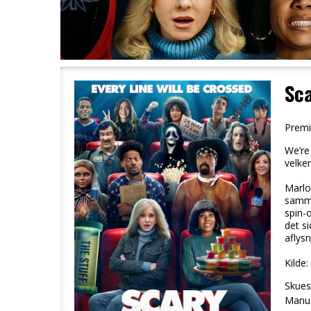
Sc
Premi
We’re
velken
Marlo
samme
spin-o
det si
aflysn
Kilde:
Skuesp
Manus