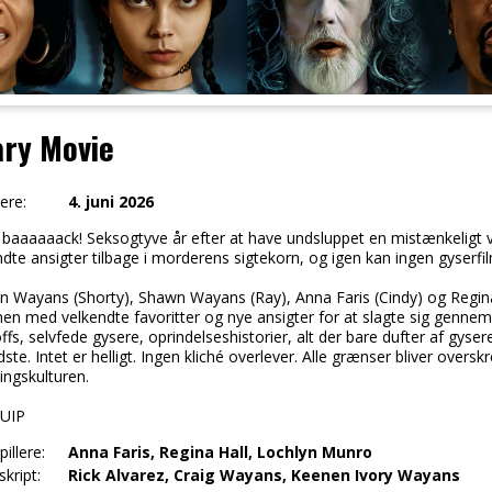
ary Movie
ere:
4. juni 2026
 baaaaaack! Seksogtyve år efter at have undsluppet en mistænkeligt 
dte ansigter tilbage i morderens sigtekorn, og igen kan ingen gyserfilm
n Wayans (Shorty), Shawn Wayans (Ray), Anna Faris (Cindy) og Regina
n med velkendte favoritter og nye ansigter for at slagte sig gennem 
ffs, selvfede gysere, oprindelseshistorier, alt der bare dufter af gysere
dste. Intet er helligt. Ingen kliché overlever. Alle grænser bliver overs
ingskulturen.
 UIP
illere:
Anna Faris, Regina Hall, Lochlyn Munro
kript:
Rick Alvarez, Craig Wayans, Keenen Ivory Wayans