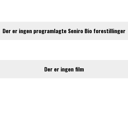
Der er ingen programlagte Seniro Bio forestillinger
August 2026
Man
Tirs
Ons
Tors
Fre
Lør
Søn
27
28
29
30
31
1
2
3
4
5
6
7
8
9
Der er ingen film
10
11
12
13
14
15
16
17
18
19
20
21
22
23
24
25
26
27
28
29
30
31
1
2
3
4
5
6